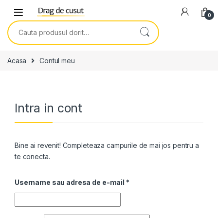
Skip to navigation
Skip to content
0
Search for:
Acasa
Contul meu
Intra in cont
Bine ai revenit! Completeaza campurile de mai jos pentru a
te conecta.
Username sau adresa de e-mail
*