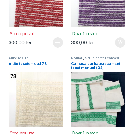
Stoc epuizat
Doar 1 in stoc
300,00
lei
300,00
lei
Altite tesute
Noutati
,
Seturi pentru camasi
Altite tesute – cod 78
Camasa barbateasca – set
tesut manual (03)
Stoc epuizat
Doar 1 in stoc