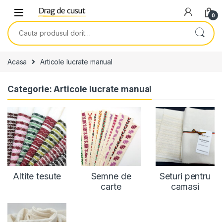
Skip to navigation
Skip to content
0
Search for:
Acasa
Articole lucrate manual
Categorie: Articole lucrate manual
Altite tesute
Semne de
Seturi pentru
carte
camasi