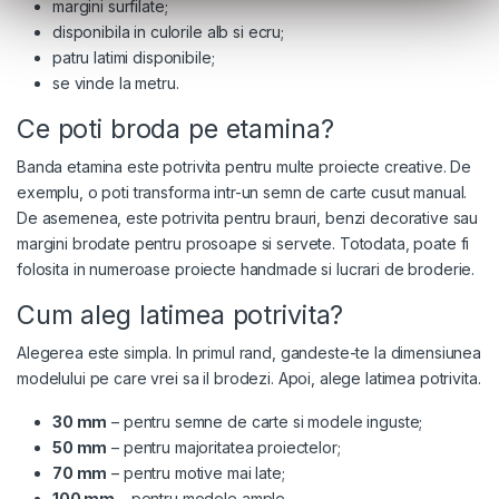
margini surfilate;
disponibila in culorile alb si ecru;
patru latimi disponibile;
se vinde la metru.
Ce poti broda pe etamina?
Banda etamina este potrivita pentru multe proiecte creative. De
exemplu, o poti transforma intr-un semn de carte cusut manual.
De asemenea, este potrivita pentru brauri, benzi decorative sau
margini brodate pentru prosoape si servete. Totodata, poate fi
folosita in numeroase proiecte handmade si lucrari de broderie.
Cum aleg latimea potrivita?
Alegerea este simpla. In primul rand, gandeste-te la dimensiunea
modelului pe care vrei sa il brodezi. Apoi, alege latimea potrivita.
30 mm
– pentru semne de carte si modele inguste;
50 mm
– pentru majoritatea proiectelor;
70 mm
– pentru motive mai late;
100 mm
– pentru modele ample.