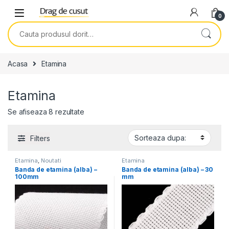
Skip to navigation
Skip to content
0
Search for:
Acasa
Etamina
Etamina
Se afiseaza 8 rezultate
Filters
Etamina
,
Noutati
Etamina
Banda de etamina (alba) –
Banda de etamina (alba) – 30
100mm
mm