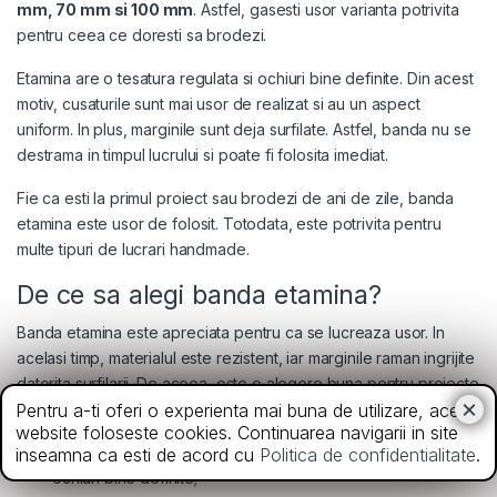
mm, 70 mm si 100 mm
. Astfel, gasesti usor varianta potrivita
pentru ceea ce doresti sa brodezi.
Etamina are o tesatura regulata si ochiuri bine definite. Din acest
motiv, cusaturile sunt mai usor de realizat si au un aspect
uniform. In plus, marginile sunt deja surfilate. Astfel, banda nu se
destrama in timpul lucrului si poate fi folosita imediat.
Fie ca esti la primul proiect sau brodezi de ani de zile, banda
etamina este usor de folosit. Totodata, este potrivita pentru
multe tipuri de lucrari handmade.
De ce sa alegi banda etamina?
Banda etamina este apreciata pentru ca se lucreaza usor. In
acelasi timp, materialul este rezistent, iar marginile raman ingrijite
datorita surfilarii. De aceea, este o alegere buna pentru proiecte
care necesita un aspect atent finisat.
Pentru a-ti oferi o experienta mai buna de utilizare, acest
website foloseste cookies. Continuarea navigarii in site
tesatura regulata;
inseamna ca esti de acord cu
Politica de confidentialitate
.
ochiuri bine definite;