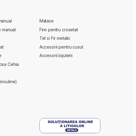
manual
Matase
te manual
Fire pentru crosetat
Tel si Fir metalic
at
Accesorii pentru cusut
e
Accesorii bijuterii
osa Cehia
(mouline)