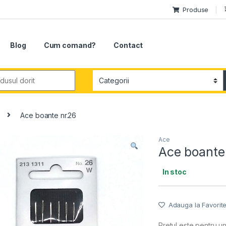
Produse
Blog
Cum comand?
Contact
r:
Ace boante nr.26
Ace
Ace boante
In stoc
Adauga la Favorit
Pretul este pentru u