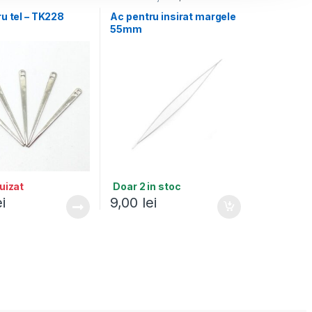
u tel – TK228
Ac pentru insirat margele
55mm
uizat
Doar 2 in stoc
ei
9,00
lei