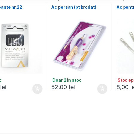
ante nr.22
Ac persan (pt brodat)
Ac pentr
c
Doar 2 in stoc
Stoc ep
0
lei
52,00
lei
8,00
l