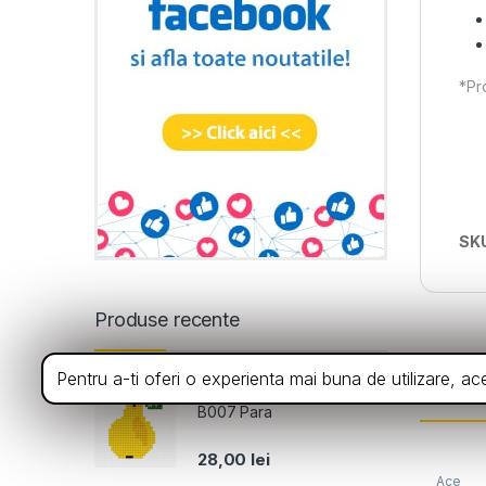
*Pro
SK
Produse recente
Pentru a-ti oferi o experienta mai buna de utilizare, a
Din a
Set de brodat Luca-S -
B007 Para
28,00
lei
Ace