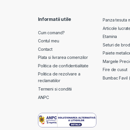
Informatii utile
Panza tesuta 
Articole lucra
Cum comand?
Etamina
Contul meu
Seturi de brod
Contact
Paiete metalic
Plata si livrarea comenzilor
Margele Preci
Politica de confidentialitate
Fire de cusut
Politica de rezolvare a
Bumbac Favil 
reclamatiilor
Termeni si conditii
ANPC