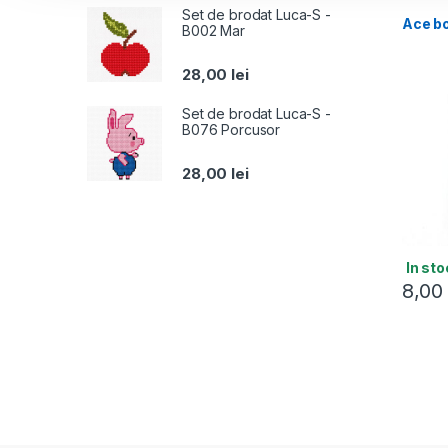
Set de brodat Luca-S -
Ace bo
B002 Mar
28,00
lei
Set de brodat Luca-S -
B076 Porcusor
28,00
lei
In sto
8,0