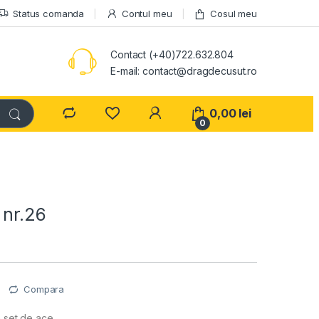
Status comanda
Contul meu
Cosul meu
Contact (+40)722.632.804
E-mail: contact@dragdecusut.ro
0,00
lei
0
 nr.26
e
Compara
n set de ace.