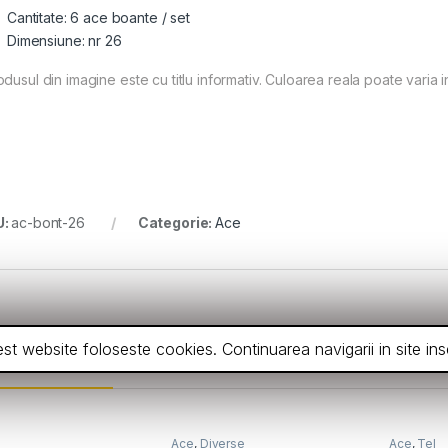
Cantitate: 6 ace boante / set
Dimensiune: nr 26
dusul din imagine este cu titlu informativ. Culoarea reala poate varia i
U:
ac-bont-26
Categorie:
Ace
cest website foloseste cookies. Continuarea navigarii in site 
ceeasi categorie
Ace
,
Diverse
Ace
,
Tel