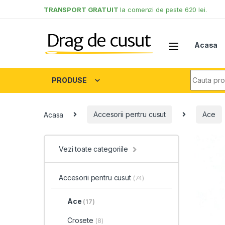
Skip to navigation
Skip to content
TRANSPORT GRATUIT
la comenzi de peste 620 lei.
Acasa
Search fo
PRODUSE
Acasa
Accesorii pentru cusut
Ace
Vezi toate categoriile
Accesorii pentru cusut
(74)
Ace
(17)
Crosete
(8)