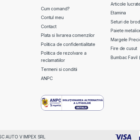
Articole lucra
Cum comand?
Etamina
Contul meu
Seturi de brod
Contact
Paiete metalic
Plata si livrarea comenzilor
Margele Preci
Politica de confidentialitate
Fire de cusut
Politica de rezolvare a
Bumbac Favil 
reclamatiilor
Termeni si conditii
ANPC
 - SC AUTO V IMPEX SRL