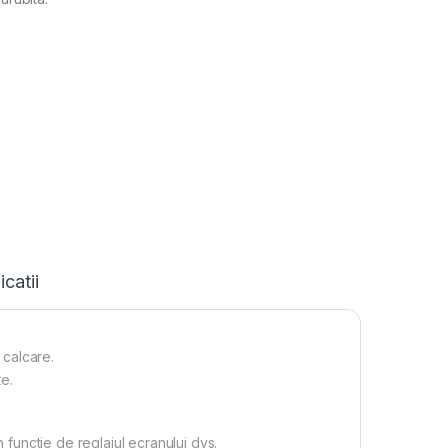
icatii
 calcare.
te.
n functie de reglajul ecranului dvs.