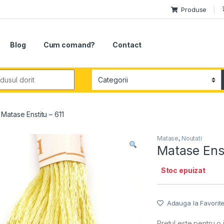
Produse
Blog
Cum comand?
Contact
r:
Matase Enstitu – 611
Matase
,
Noutati
Matase Enst
Stoc epuizat
Adauga la Favorit
Pretul este pentru o j