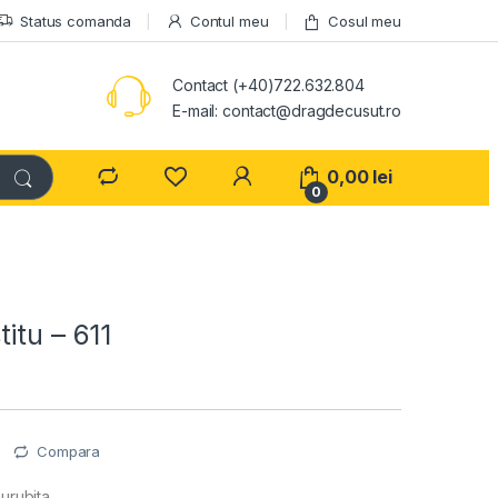
Status comanda
Contul meu
Cosul meu
Contact (+40)722.632.804
E-mail: contact@dragdecusut.ro
0,00
lei
0
itu – 611
e
Compara
urubita.