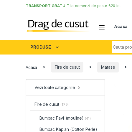
Skip to navigation
Skip to content
TRANSPORT GRATUIT
la comenzi de peste 620 lei.
Acasa
Search fo
PRODUSE
Acasa
Fire de cusut
Matase
Vezi toate categoriile
Fire de cusut
(179)
Bumbac Favil (mouline)
(41)
Bumbac Kaplan (Cotton Perle)