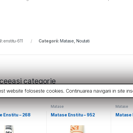
U:
enstitu-611
Categorii:
Matase
,
Noutati
ceeasi categorie
cest website foloseste cookies. Continuarea navigarii in site 
Matase
Matase
 Enstitu – 268
Matase Enstitu – 952
Matase 