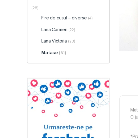
(28)
Fire de cusut – diverse
(4)
Lana Carmen
(22)
Lana Victoria
(23)
Matase
(61)
Mata
O ju
*Pro