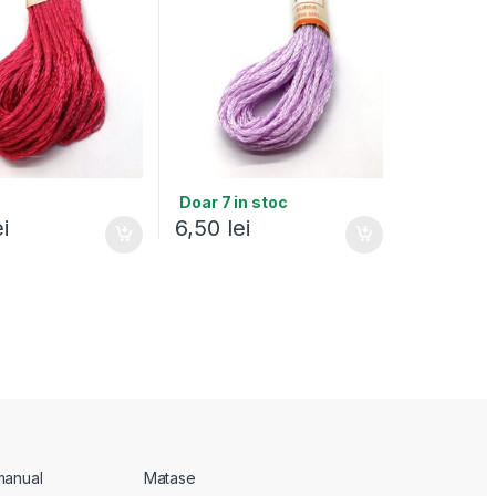
Doar 7 in stoc
ei
6,50
lei
manual
Matase