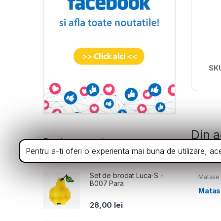
SK
Din a
Produse recente
Pentru a-ti oferi o experienta mai buna de utilizare, a
Set de brodat Luca-S -
Matase
B007 Para
Matase
28,00
lei