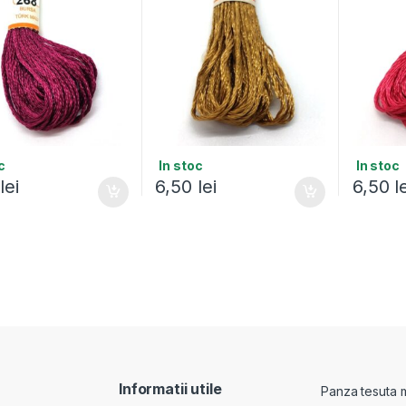
c
In stoc
In stoc
0
lei
6,50
lei
6,50
l
Informatii utile
Panza tesuta 