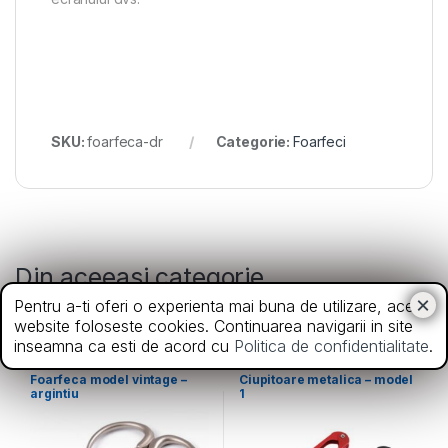
SKU:
foarfeca-dr
Categorie:
Foarfeci
Din aceeasi categorie
Pentru a-ti oferi o experienta mai buna de utilizare, acest
website foloseste cookies. Continuarea navigarii in site
inseamna ca esti de acord cu
Politica de confidentialitate
.
Foarfeci
,
Noutati
Diverse
,
Foarfeci
Foarfeca model vintage –
Ciupitoare metalica – model
argintiu
1