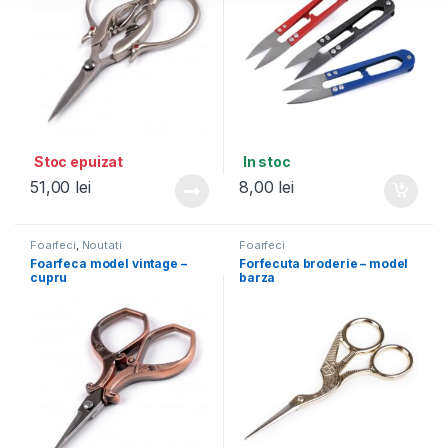
Stoc epuizat
In stoc
51,00
lei
8,00
lei
Foarfeci
,
Noutati
Foarfeci
Foarfeca model vintage –
Forfecuta broderie – model
cupru
barza