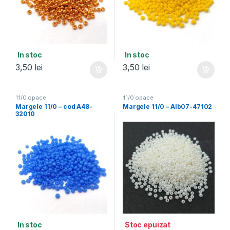
In stoc
In stoc
3,50
lei
3,50
lei
11/0 opace
11/0 opace
Margele 11/0 – cod A48-
Margele 11/0 – Alb07-47102
32010
In stoc
Stoc epuizat