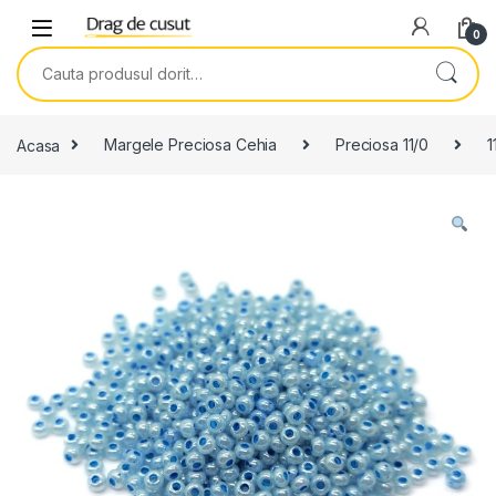
Skip to navigation
Skip to content
0
Search for:
Acasa
Margele Preciosa Cehia
Preciosa 11/0
1