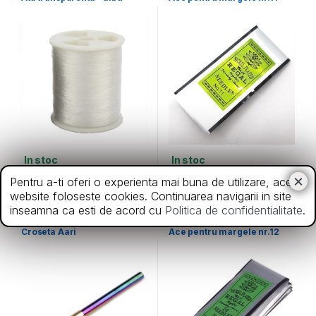
In stoc
In stoc
3,50
lei
7,00
lei
Pentru a-ti oferi o experienta mai buna de utilizare, acest
website foloseste cookies. Continuarea navigarii in site
inseamna ca esti de acord cu
Politica de confidentialitate
.
Crosete
,
Diverse
Ace
Croseta Aari
Ace pentru margele nr.12