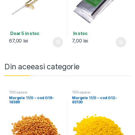
Doar 5 in stoc
In stoc
67,00
lei
7,00
lei
Din aceeasi categorie
11/0 opace
11/0 opace
Margele 11/0 – cod G19-
Margele 11/0 – cod G12-
18389
83130