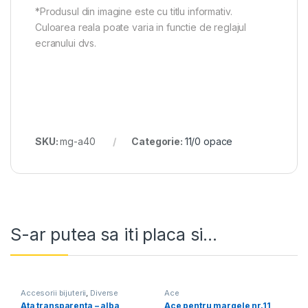
*Produsul din imagine este cu titlu informativ.
Culoarea reala poate varia in functie de reglajul
ecranului dvs.
SKU:
mg-a40
Categorie:
11/0 opace
S-ar putea sa iti placa si...
Accesorii bijuterii
,
Diverse
Ace
Ata transparenta – alba
Ace pentru margele nr.11