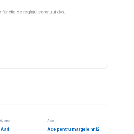
n functie de reglajul ecranului dvs.
Diverse
Ace
 Aari
Ace pentru margele nr.12