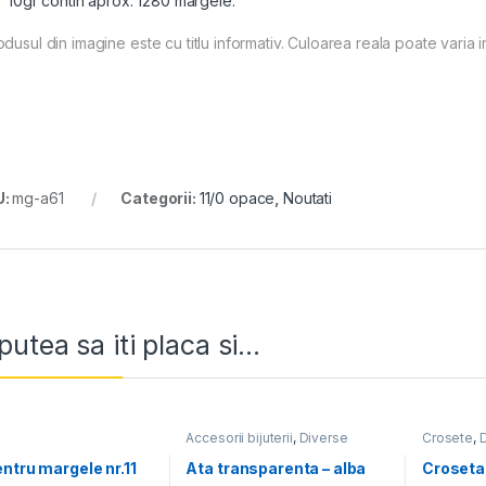
10gr contin aprox. 1280 margele.
dusul din imagine este cu titlu informativ. Culoarea reala poate varia i
U:
mg-a61
Categorii:
11/0 opace
,
Noutati
putea sa iti placa si...
Accesorii bijuterii
,
Diverse
Crosete
,
ntru margele nr.11
Ata transparenta – alba
Croseta