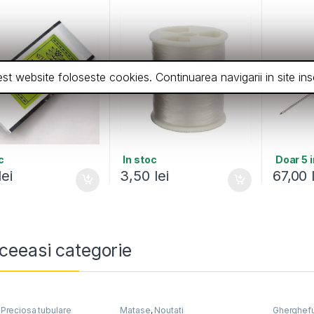
cest website foloseste cookies. Continuarea navigarii in site 
c
In stoc
Doar 5 
lei
3,50
lei
67,00
ceeasi categorie
,
Preciosa tubulare
Matase
,
Noutati
Gherghefu