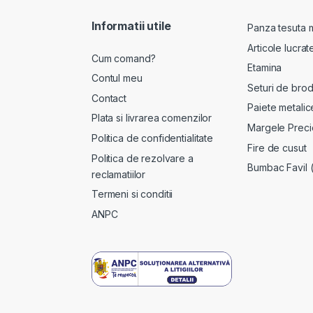
Informatii utile
Panza tesuta 
Articole lucra
Cum comand?
Etamina
Contul meu
Seturi de brod
Contact
Paiete metalic
Plata si livrarea comenzilor
Margele Preci
Politica de confidentialitate
Fire de cusut
Politica de rezolvare a
Bumbac Favil 
reclamatiilor
Termeni si conditii
ANPC