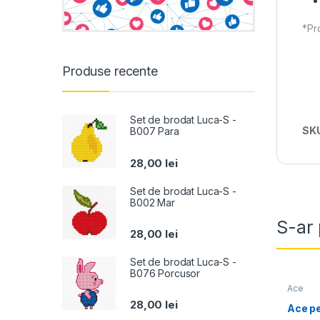
*Pro
Produse recente
Set de brodat Luca-S -
SK
B007 Para
28,00
lei
Set de brodat Luca-S -
B002 Mar
S-ar 
28,00
lei
Set de brodat Luca-S -
B076 Porcusor
Ace
28,00
lei
Ace pe