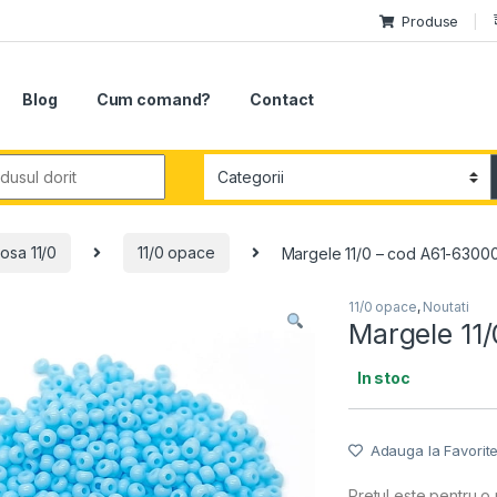
Produse
Blog
Cum comand?
Contact
r:
osa 11/0
11/0 opace
Margele 11/0 – cod A61-6300
11/0 opace
,
Noutati
Margele 11
In stoc
Adauga la Favorit
Pretul este pentru o