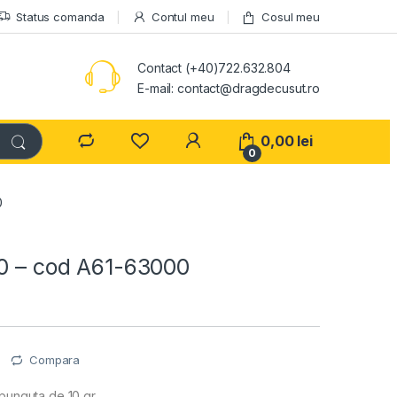
Status comanda
Contul meu
Cosul meu
Contact (+40)722.632.804
E-mail: contact@dragdecusut.ro
0,00
lei
0
0
/0 – cod A61-63000
e
Compara
 punguta de 10 gr.