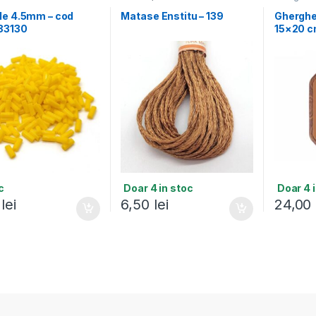
le 4.5mm – cod
Matase Enstitu – 139
Gherghe
83130
15×20 
c
Doar 4 in stoc
Doar 4 
0
lei
6,50
lei
24,00