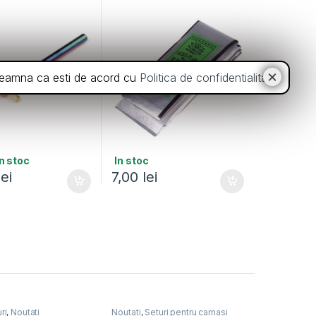
inseamna ca esti de acord cu
Politica de confidentialitate
.
in stoc
In stoc
lei
7,00
lei
ri
,
Noutati
Noutati
,
Seturi pentru camasi