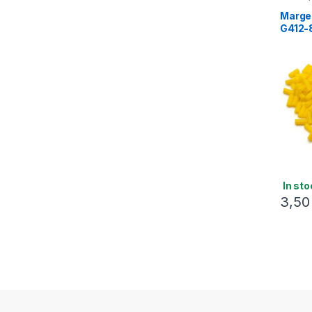
4.5mm
Marge
G412-
In sto
3,5