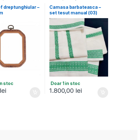
f dreptunghiular –
Camasa barbateasca –
cm
set tesut manual (03)
in stoc
Doar 1 in stoc
lei
1.800,00
lei