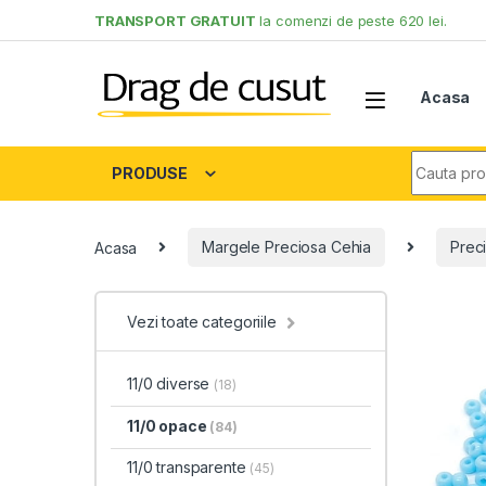
Skip to navigation
Skip to content
TRANSPORT GRATUIT
la comenzi de peste 620 lei.
Acasa
Search fo
PRODUSE
Acasa
Margele Preciosa Cehia
Preci
Vezi toate categoriile
11/0 diverse
(18)
11/0 opace
(84)
11/0 transparente
(45)