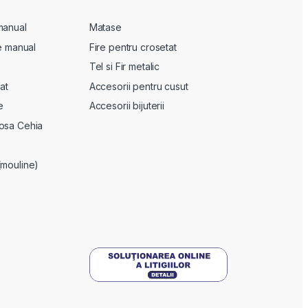
manual
Matase
te manual
Fire pentru crosetat
Tel si Fir metalic
at
Accesorii pentru cusut
e
Accesorii bijuterii
osa Cehia
(mouline)