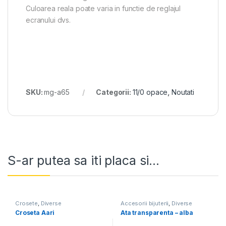
Culoarea reala poate varia in functie de reglajul
ecranului dvs.
SKU:
mg-a65
Categorii:
11/0 opace
,
Noutati
S-ar putea sa iti placa si...
Crosete
,
Diverse
Accesorii bijuterii
,
Diverse
Croseta Aari
Ata transparenta – alba