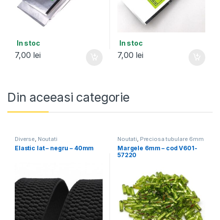
In stoc
In stoc
7,00
lei
7,00
lei
Din aceeasi categorie
Diverse
,
Noutati
Noutati
,
Preciosa tubulare 6mm
Elastic lat – negru – 40mm
Margele 6mm – cod V601-
57220