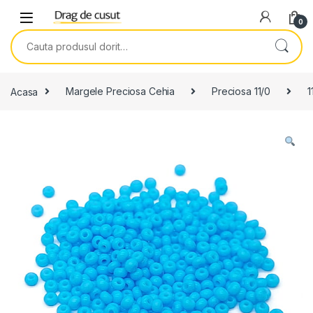
Skip to navigation
Skip to content
0
Search for:
Acasa
Margele Preciosa Cehia
Preciosa 11/0
1