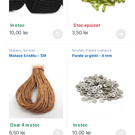
In stoc
Stoc epuizat
10,00
lei
3,50
lei
Matase
,
Noutati
Noutati
,
Paiete metalice
Matase Enstitu – 139
Paiete argintii – 4 mm
Doar 4 in stoc
In stoc
6,50
lei
10,00
lei