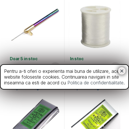
Doar 5 in stoc
In stoc
67,00
lei
3,50
lei
Pentru a-ti oferi o experienta mai buna de utilizare, acest
website foloseste cookies. Continuarea navigarii in site
inseamna ca esti de acord cu
Politica de confidentialitate
.
Ace
Ace
Ace pentru margele nr.12
Ace pentru margele nr.11