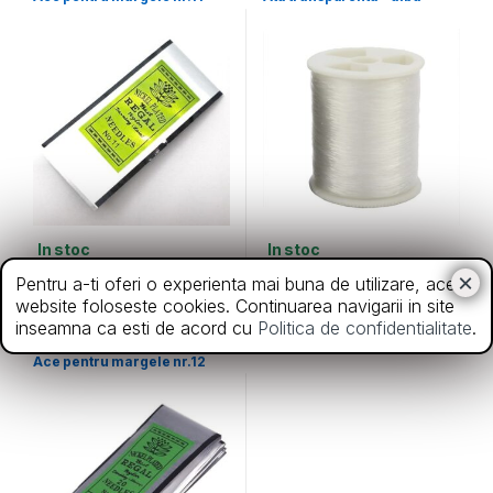
In stoc
In stoc
7,00
lei
3,50
lei
Pentru a-ti oferi o experienta mai buna de utilizare, acest
website foloseste cookies. Continuarea navigarii in site
inseamna ca esti de acord cu
Politica de confidentialitate
.
Ace
Ace pentru margele nr.12