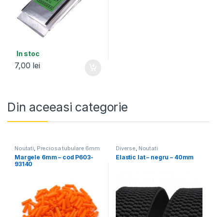
In stoc
7,00
lei
Din aceeasi categorie
Noutati
,
Preciosa tubulare 6mm
Diverse
,
Noutati
Margele 6mm – cod P603-
Elastic lat – negru – 40mm
93140