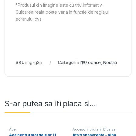
*Produsul din imagine este cu titlu informativ.
Culoarea reala poate varia in functie de reglajul
ecranului dvs.
SKU:
mg-g35
Categorii:
11/0 opace
,
Noutati
S-ar putea sa iti placa si...
Ace
Accesorii bijuterii
,
Diverse
Ace pentru margele nr.11
Ata transparenta – alba