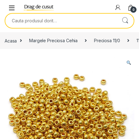
Skip to navigation
Skip to content
0
Search for:
Acasa
Margele Preciosa Cehia
Preciosa 11/0
1