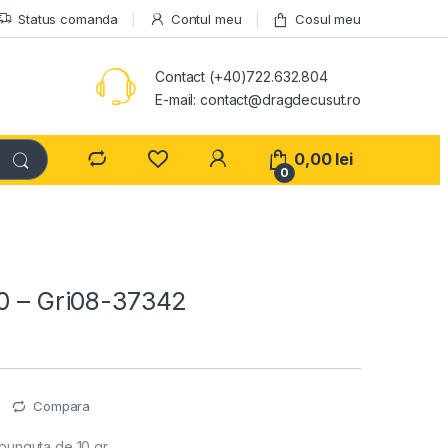
Status comanda
Contul meu
Cosul meu
Contact (+40)722.632.804
E-mail: contact@dragdecusut.ro
0,00
lei
0
/0 – Gri08-37342
e
Compara
 punguta de 10 gr.