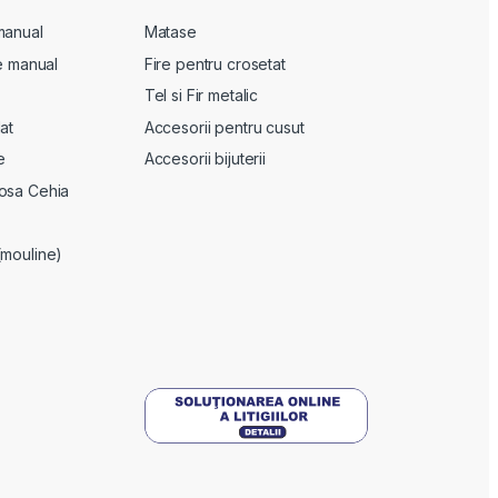
manual
Matase
te manual
Fire pentru crosetat
Tel si Fir metalic
at
Accesorii pentru cusut
e
Accesorii bijuterii
osa Cehia
(mouline)