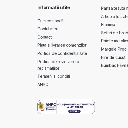
Informatii utile
Panza tesuta 
Articole lucra
Cum comand?
Etamina
Contul meu
Seturi de brod
Contact
Paiete metalic
Plata si livrarea comenzilor
Margele Preci
Politica de confidentialitate
Fire de cusut
Politica de rezolvare a
Bumbac Favil 
reclamatiilor
Termeni si conditii
ANPC