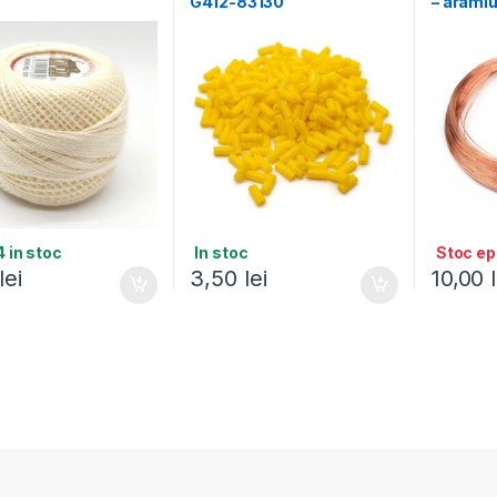
G412-83130
– arami
 in stoc
In stoc
Stoc ep
lei
3,50
lei
10,00