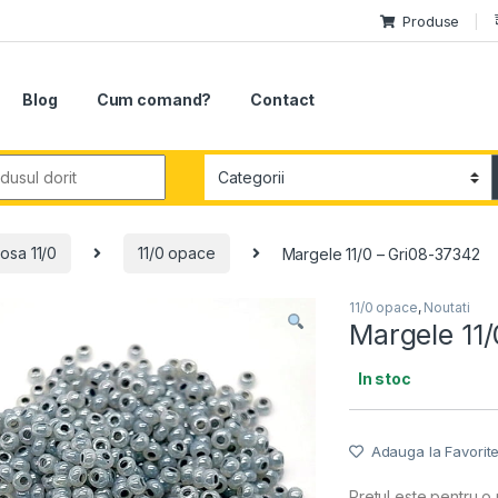
Produse
Blog
Cum comand?
Contact
r:
osa 11/0
11/0 opace
Margele 11/0 – Gri08-37342
11/0 opace
,
Noutati
Margele 11
In stoc
Adauga la Favorit
Pretul este pentru o