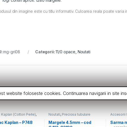
10gr contin aprox. 1280 margele.
dusul din imagine este cu titlu informativ. Culoarea reala poate varia i
U:
mg-gri08
Categorii:
11/0 opace
,
Noutati
ceeasi categorie
cest website foloseste cookies. Continuarea navigarii in site 
Kaplan (Cotton Perle)
,
Noutati
,
Preciosa tubulare
Accesorii b
4.5mm
c Kaplan – P748
Margele 4.5mm – cod
Sarma 