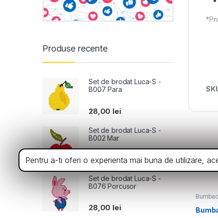
*Pro
Produse recente
Set de brodat Luca-S -
SK
B007 Para
28,00
lei
Set de brodat Luca-S -
B002 Mar
Din a
28,00
lei
Pentru a-ti oferi o experienta mai buna de utilizare, a
Set de brodat Luca-S -
B076 Porcusor
Bumbac 
Noutati
28,00
lei
Bumba