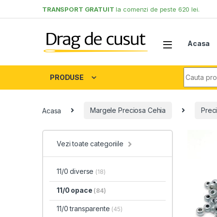
Skip to navigation
Skip to content
TRANSPORT GRATUIT
la comenzi de peste 620 lei.
Acasa
Search fo
PRODUSE
Acasa
Margele Preciosa Cehia
Preci
Vezi toate categoriile
11/0 diverse
(18)
11/0 opace
(84)
11/0 transparente
(45)