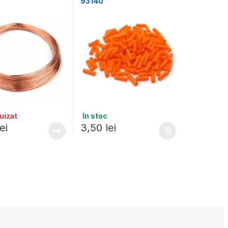
u
93140
uizat
In stoc
lei
3,50
lei