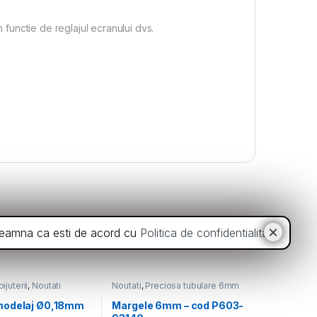
n functie de reglajul ecranului dvs.
inseamna ca esti de acord cu
Politica de confidentialitate
.
ijuterii
,
Noutati
Noutati
,
Preciosa tubulare 6mm
modelaj Ø0,18mm
Margele 6mm – cod P603-