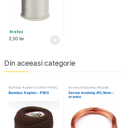
In stoc
3,50
lei
Din aceeasi categorie
Bumbac Kaplan (Cotton Perle)
,
Accesorii bijuterii
,
Noutati
Noutati
Bumbac Kaplan – P300
Sarma modelaj Ø0,5mm –
aramiu