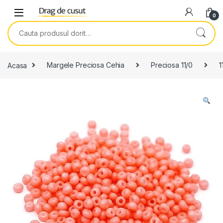
Skip to navigation
Skip to content
0
Search for:
Acasa
Margele Preciosa Cehia
Preciosa 11/0
1