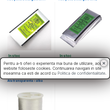
In stoc
In stoc
7,00
lei
7,00
lei
Pentru a-ti oferi o experienta mai buna de utilizare, acest
website foloseste cookies. Continuarea navigarii in site
inseamna ca esti de acord cu
Politica de confidentialitate
.
Accesorii bijuterii
,
Diverse
Ata transparenta – alba