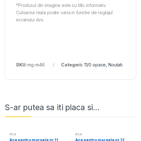
*Produsul din imagine este cu titlu informativ.
Culoarea reala poate varia in functie de reglajul
ecranului dvs.
SKU:
mg-m46
Categorii:
11/0 opace
,
Noutati
S-ar putea sa iti placa si...
Ace
Ace
Ace pentru margele nr.11
Ace pentru margele nr.12