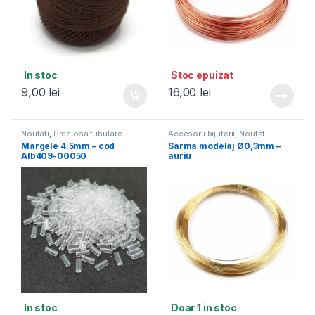
In stoc
Stoc epuizat
9,00
lei
16,00
lei
Noutati
,
Preciosa tubulare
Accesorii bijuterii
,
Noutati
4.5mm
Margele 4.5mm – cod
Sarma modelaj Ø0,3mm –
Alb409-00050
auriu
In stoc
Doar 1 in stoc