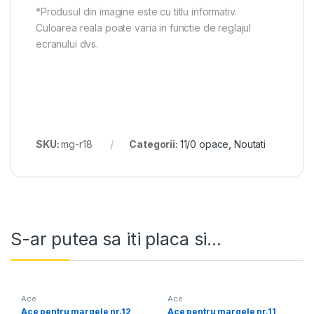
*Produsul din imagine este cu titlu informativ.
Culoarea reala poate varia in functie de reglajul
ecranului dvs.
SKU:
mg-r18
Categorii:
11/0 opace
,
Noutati
S-ar putea sa iti placa si...
Ace
Ace
Ace pentru margele nr.12
Ace pentru margele nr.11