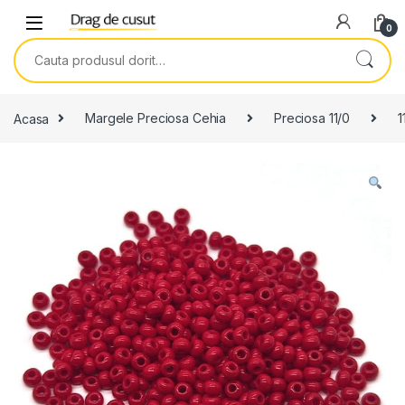
Skip to navigation
Skip to content
0
Search for:
Acasa
Margele Preciosa Cehia
Preciosa 11/0
1