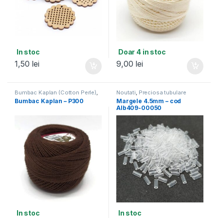
In stoc
Doar 4 in stoc
1,50
lei
9,00
lei
Bumbac Kaplan (Cotton Perle)
,
Noutati
,
Preciosa tubulare
Noutati
4.5mm
Bumbac Kaplan – P300
Margele 4.5mm – cod
Alb409-00050
In stoc
In stoc