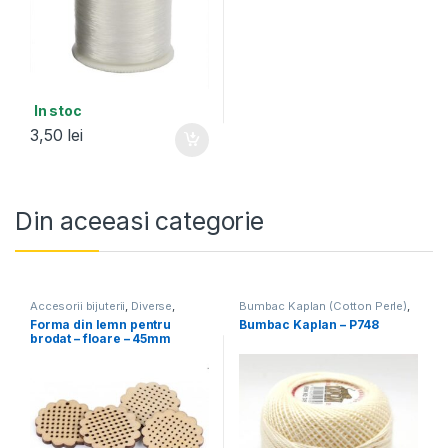
In stoc
3,50
lei
Din aceeasi categorie
Accesorii bijuterii
,
Diverse
,
Bumbac Kaplan (Cotton Perle)
,
Noutati
Noutati
Forma din lemn pentru
Bumbac Kaplan – P748
brodat – floare – 45mm