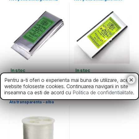
In stoc
In stoc
7,00
lei
7,00
lei
Pentru a-ti oferi o experienta mai buna de utilizare, acest
website foloseste cookies. Continuarea navigarii in site
inseamna ca esti de acord cu
Politica de confidentialitate
.
Accesorii bijuterii
,
Diverse
Ata transparenta – alba