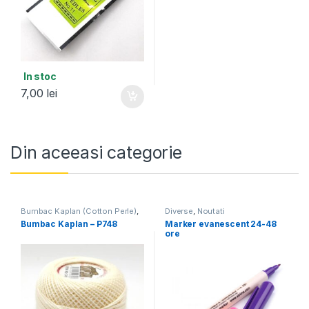
In stoc
7,00
lei
Din aceeasi categorie
Bumbac Kaplan (Cotton Perle)
,
Diverse
,
Noutati
Noutati
Bumbac Kaplan – P748
Marker evanescent 24-48
ore