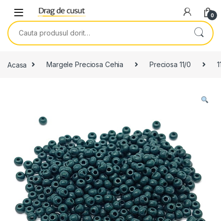
Skip to navigation
Skip to content
0
Search for:
Acasa
Margele Preciosa Cehia
Preciosa 11/0
1