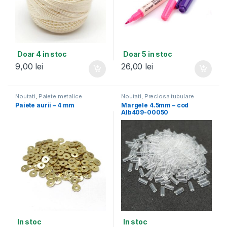
Doar 4 in stoc
Doar 5 in stoc
9,00
lei
26,00
lei
Noutati
,
Paiete metalice
Noutati
,
Preciosa tubulare
4.5mm
Paiete aurii – 4 mm
Margele 4.5mm – cod
Alb409-00050
In stoc
In stoc