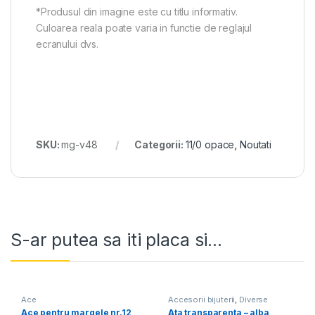
*Produsul din imagine este cu titlu informativ.
Culoarea reala poate varia in functie de reglajul
ecranului dvs.
SKU:
mg-v48
Categorii:
11/0 opace
,
Noutati
S-ar putea sa iti placa si...
Ace
Accesorii bijuterii
,
Diverse
Ace pentru margele nr.12
Ata transparenta – alba