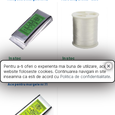
In stoc
In stoc
7,00
lei
3,50
lei
Pentru a-ti oferi o experienta mai buna de utilizare, acest
website foloseste cookies. Continuarea navigarii in site
inseamna ca esti de acord cu
Politica de confidentialitate
.
Ace
Ace pentru margele nr.11