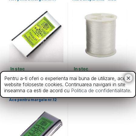
In stoc
In stoc
7,00
lei
3,50
lei
Pentru a-ti oferi o experienta mai buna de utilizare, acest
website foloseste cookies. Continuarea navigarii in site
inseamna ca esti de acord cu
Politica de confidentialitate
.
Ace
Ace pentru margele nr.12