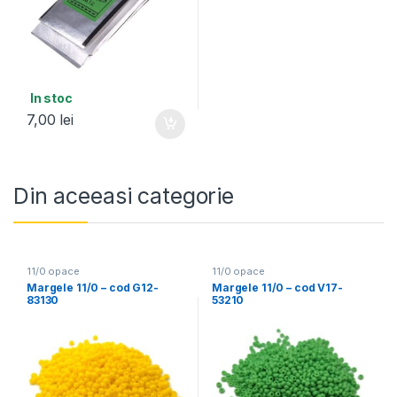
In stoc
7,00
lei
Din aceeasi categorie
11/0 opace
11/0 opace
Margele 11/0 – cod G12-
Margele 11/0 – cod V17-
83130
53210