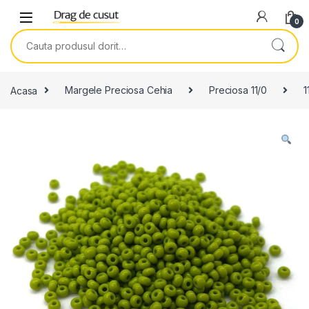
Skip to navigation
Skip to content
0
Search for:
Acasa
Margele Preciosa Cehia
Preciosa 11/0
1