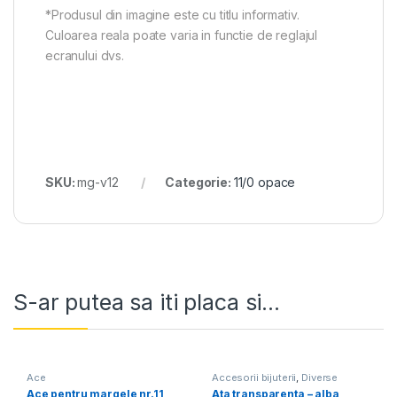
*Produsul din imagine este cu titlu informativ.
Culoarea reala poate varia in functie de reglajul
ecranului dvs.
SKU:
mg-v12
Categorie:
11/0 opace
S-ar putea sa iti placa si...
Ace
Accesorii bijuterii
,
Diverse
Ace pentru margele nr.11
Ata transparenta – alba