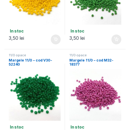
In stoc
In stoc
3,50
lei
3,50
lei
11/0 opace
11/0 opace
Margele 11/0 – cod V30-
Margele 11/0 – cod M32-
52240
18377
In stoc
In stoc