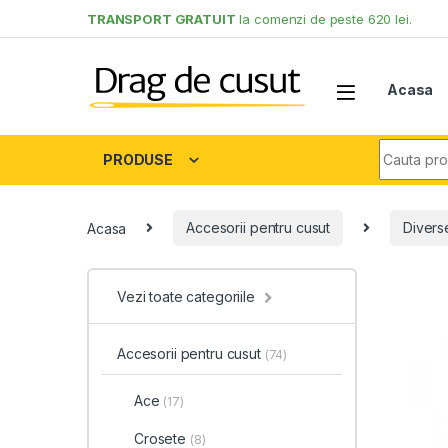
Skip to navigation
Skip to content
TRANSPORT GRATUIT
la comenzi de peste 620 lei.
Acasa
Search fo
PRODUSE
Acasa
Accesorii pentru cusut
Divers
Vezi toate categoriile
Accesorii pentru cusut
(74)
Ace
(17)
Crosete
(8)