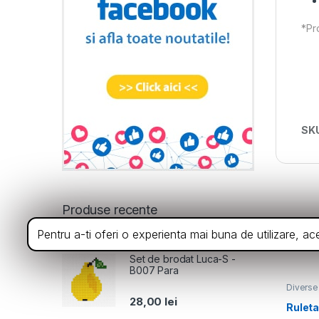
*Pro
SK
Produse recente
Din a
Pentru a-ti oferi o experienta mai buna de utilizare, a
Set de brodat Luca-S -
B007 Para
Diverse
28,00
lei
Ruleta