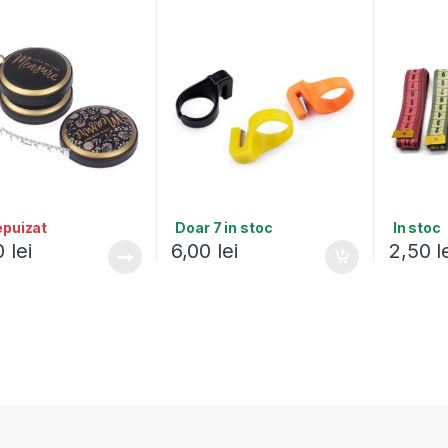
epuizat
Doar 7 in stoc
In stoc
0
lei
6,00
lei
2,50
l