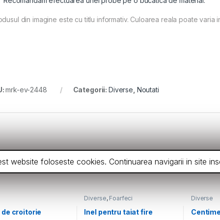
Recomandam efectuarea unei probe pe o bucatica de material.
dusul din imagine este cu titlu informativ. Culoarea reala poate varia i
U:
mrk-ev-2448
Categorii:
Diverse
,
Noutati
ceeasi categorie
cest website foloseste cookies. Continuarea navigarii in site 
Diverse
,
Foarfeci
Diverse
 de croitorie
Inel pentru taiat fire
Centimet