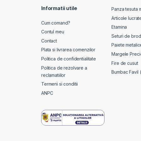
Informatii utile
Panza tesuta 
Articole lucra
Cum comand?
Etamina
Contul meu
Seturi de brod
Contact
Paiete metalic
Plata si livrarea comenzilor
Margele Preci
Politica de confidentialitate
Fire de cusut
Politica de rezolvare a
Bumbac Favil 
reclamatiilor
Termeni si conditii
ANPC