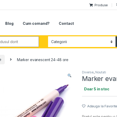
Produse
Blog
Cum comand?
Contact
r:
e
Marker evanescent 24-48 ore
Diverse
,
Noutati
Marker eva
Doar 5 in stoc
Adauga la Favorit
Pretul este pentru o