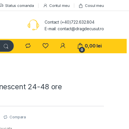
Status comanda
Contul meu
Cosul meu
Contact (+40)722.632.804
E-mail: contact@dragdecusut.ro
0,00
lei
0
nescent 24-48 ore
e
Compara
 bucata.