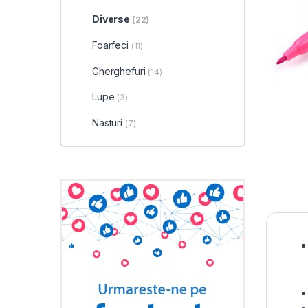
Diverse
(22)
Foarfeci
(11)
Gherghefuri
(14)
Lupe
(3)
Nasturi
(7)