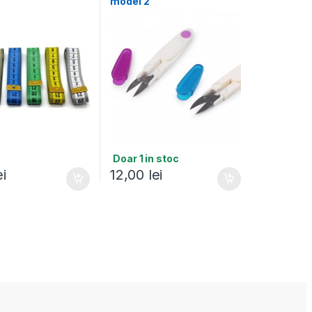
model 2
Doar 1 in stoc
ei
12,00
lei