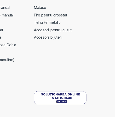
manual
Matase
te manual
Fire pentru crosetat
Tel si Fir metalic
at
Accesorii pentru cusut
e
Accesorii bijuterii
osa Cehia
(mouline)