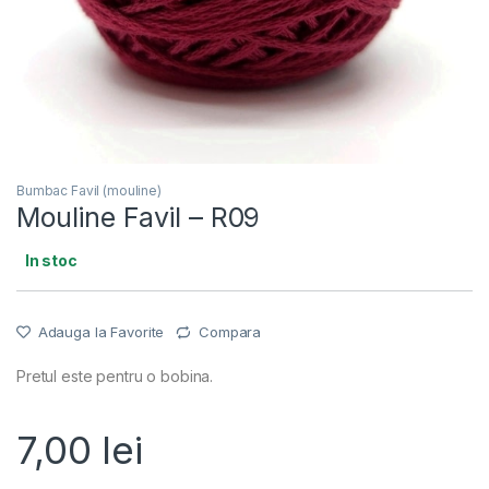
Bumbac Favil (mouline)
Mouline Favil – R09
In stoc
Adauga la Favorite
Compara
Pretul este pentru o bobina.
7,00
lei