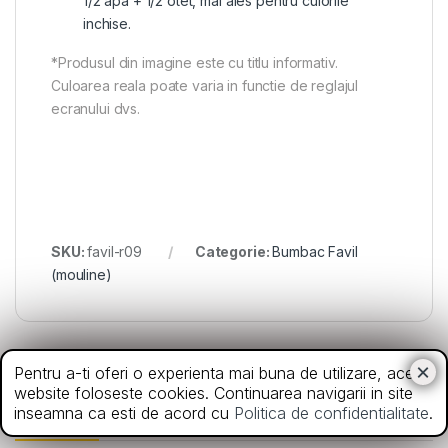
1/2 apa + 1/2 otet, mai ales pentru culorile
inchise.
*Produsul din imagine este cu titlu informativ.
Culoarea reala poate varia in functie de reglajul
ecranului dvs.
SKU:
favil-r09
Categorie:
Bumbac Favil
(mouline)
Pentru a-ti oferi o experienta mai buna de utilizare, acest
website foloseste cookies. Continuarea navigarii in site
Din aceeasi categorie
inseamna ca esti de acord cu
Politica de confidentialitate
.