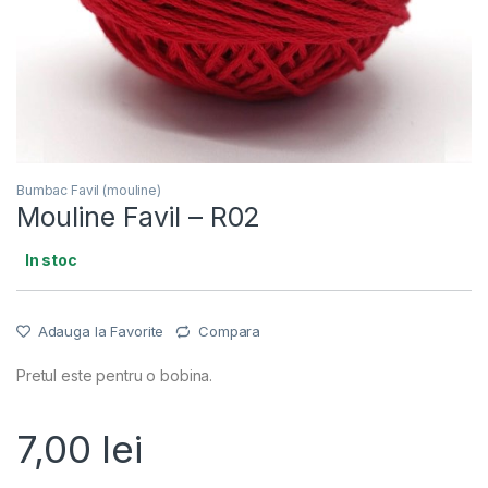
Bumbac Favil (mouline)
Mouline Favil – R02
In stoc
Adauga la Favorite
Compara
Pretul este pentru o bobina.
7,00
lei