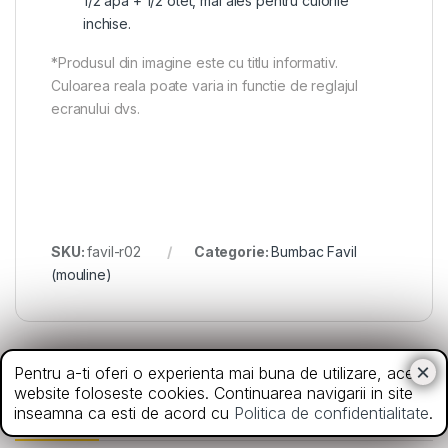
1/2 apa + 1/2 otet, mai ales pentru culorile
inchise.
*Produsul din imagine este cu titlu informativ.
Culoarea reala poate varia in functie de reglajul
ecranului dvs.
SKU:
favil-r02
Categorie:
Bumbac Favil
(mouline)
Pentru a-ti oferi o experienta mai buna de utilizare, acest
website foloseste cookies. Continuarea navigarii in site
Din aceeasi categorie
inseamna ca esti de acord cu
Politica de confidentialitate
.