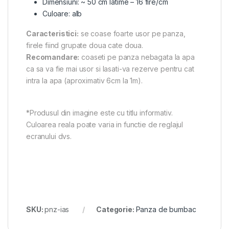
Dimensiuni: ~ 50 cm latime – 16 fire/cm
Culoare: alb
Caracteristici:
se coase foarte usor pe panza,
firele fiind grupate doua cate doua.
Recomandare:
coaseti pe panza nebagata la apa
ca sa va fie mai usor si lasati-va rezerve pentru cat
intra la apa (aproximativ 6cm la 1m).
*Produsul din imagine este cu titlu informativ.
Culoarea reala poate varia in functie de reglajul
ecranului dvs.
SKU:
pnz-ias
Categorie:
Panza de bumbac