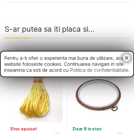
S-ar putea sa iti placa si...
Matase
Gherghefuri
Pentru a-ti oferi o experienta mai buna de utilizare, acest
Matase Enstitu – 130
Gherghef rotund – 16cm
website foloseste cookies. Continuarea navigarii in site
inseamna ca esti de acord cu
Politica de confidentialitate
.
Stoc epuizat
Doar 8 in stoc