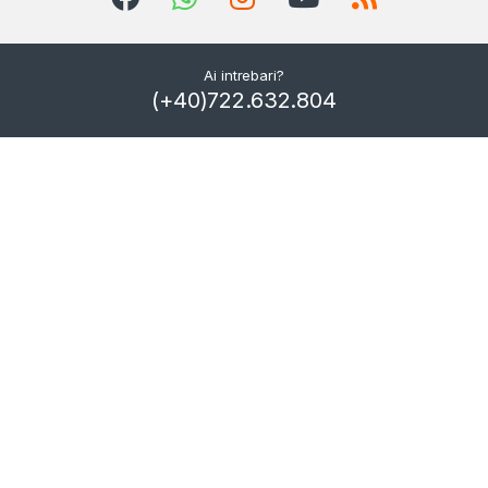
Ai intrebari?
(+40)722.632.804