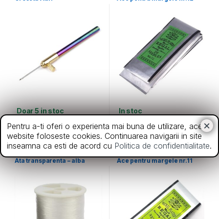
Doar 5 in stoc
In stoc
67,00
lei
7,00
lei
Pentru a-ti oferi o experienta mai buna de utilizare, acest
website foloseste cookies. Continuarea navigarii in site
inseamna ca esti de acord cu
Politica de confidentialitate
.
Accesorii bijuterii
,
Diverse
Ace
Ata transparenta – alba
Ace pentru margele nr.11