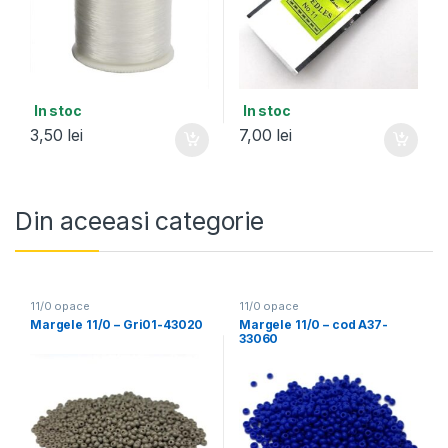
In stoc
In stoc
3,50
lei
7,00
lei
Din aceeasi categorie
11/0 opace
11/0 opace
Margele 11/0 – Gri01-43020
Margele 11/0 – cod A37-
33060