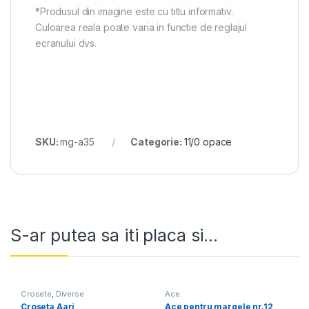
*Produsul din imagine este cu titlu informativ.
Culoarea reala poate varia in functie de reglajul
ecranului dvs.
SKU:
mg-a35
Categorie:
11/0 opace
S-ar putea sa iti placa si...
Crosete
,
Diverse
Ace
Croseta Aari
Ace pentru margele nr.12