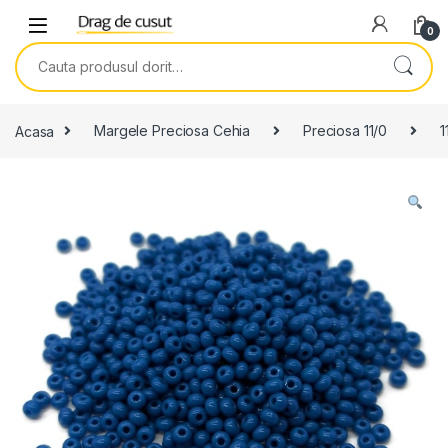
Skip to navigation
Skip to content
0
Search for:
Acasa
Margele Preciosa Cehia
Preciosa 11/0
1