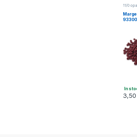
11/0 op
Margel
9330
In sto
3,5