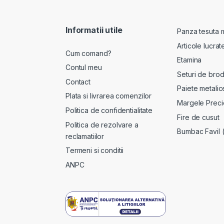
Informatii utile
Panza tesuta 
Articole lucra
Cum comand?
Etamina
Contul meu
Seturi de brod
Contact
Paiete metalic
Plata si livrarea comenzilor
Margele Preci
Politica de confidentialitate
Fire de cusut
Politica de rezolvare a
Bumbac Favil 
reclamatiilor
Termeni si conditii
ANPC