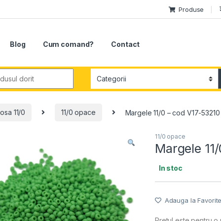
Produse
Blog
Cum comand?
Contact
r:
osa 11/0
11/0 opace
Margele 11/0 – cod V17-53210
11/0 opace
Margele 11
In stoc
Adauga la Favorit
Pretul este pentru o