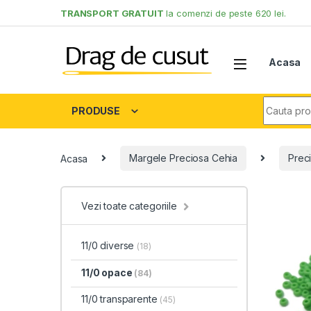
Skip to navigation
Skip to content
TRANSPORT GRATUIT
la comenzi de peste 620 lei.
Acasa
Search fo
PRODUSE
Acasa
Margele Preciosa Cehia
Preci
Vezi toate categoriile
11/0 diverse
(18)
11/0 opace
(84)
11/0 transparente
(45)