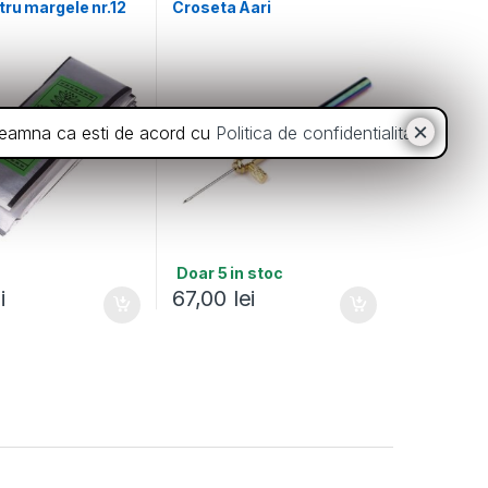
ru margele nr.12
Croseta Aari
inseamna ca esti de acord cu
Politica de confidentialitate
.
Doar 5 in stoc
i
67,00
lei