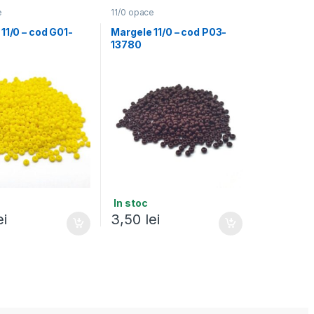
e
11/0 opace
11/0 – cod G01-
Margele 11/0 – cod P03-
13780
In stoc
ei
3,50
lei