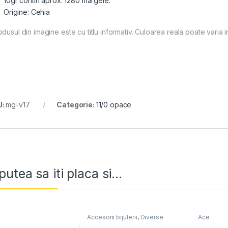
10gr contin aprox. 1280 margele.
Origine: Cehia
dusul din imagine este cu titlu informativ. Culoarea reala poate varia i
U:
mg-v17
Categorie:
11/0 opace
putea sa iti placa si...
Accesorii bijuterii
,
Diverse
Ace