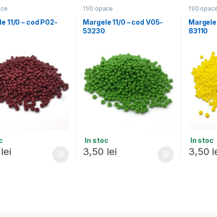
ace
11/0 opace
11/0 opac
e 11/0 – cod P02-
Margele 11/0 – cod V05-
Margele 
0
53230
83110
c
In stoc
In stoc
0
lei
3,50
lei
3,50
l