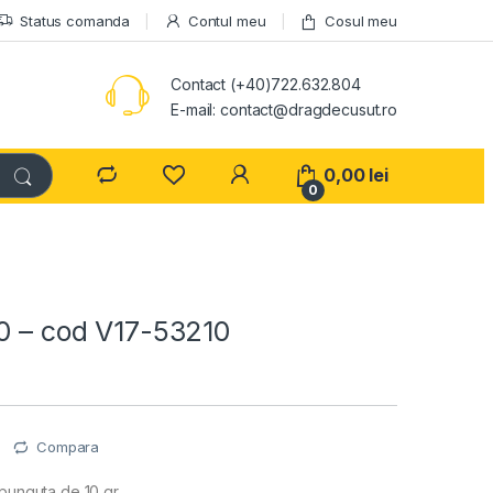
Status comanda
Contul meu
Cosul meu
Contact (+40)722.632.804
E-mail: contact@dragdecusut.ro
0,00
lei
0
/0 – cod V17-53210
e
Compara
 punguta de 10 gr.