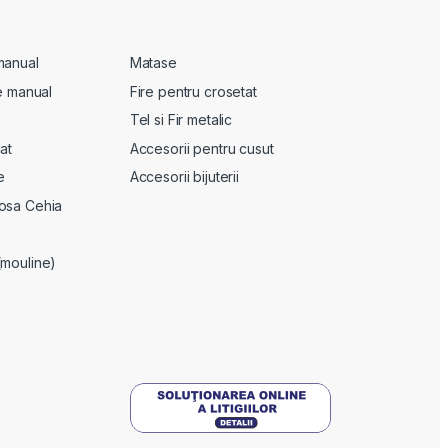
manual
Matase
te manual
Fire pentru crosetat
Tel si Fir metalic
at
Accesorii pentru cusut
e
Accesorii bijuterii
osa Cehia
(mouline)