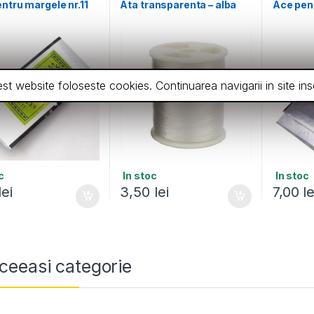
ntru margele nr.11
Ata transparenta – alba
Ace pent
cest website foloseste cookies. Continuarea navigarii in site 
c
In stoc
In stoc
lei
3,50
lei
7,00
le
ceeasi categorie