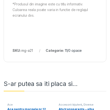
*Produsul din imagine este cu titlu informativ.
Culoarea reala poate varia in functie de reglajul
ecranului dvs.
SKU:
mg-a21
Categorie:
11/0 opace
S-ar putea sa iti placa si...
Ace
Accesorii bijuterii
,
Diverse
Ace pentru margele nr.12
Ata transparenta – alba