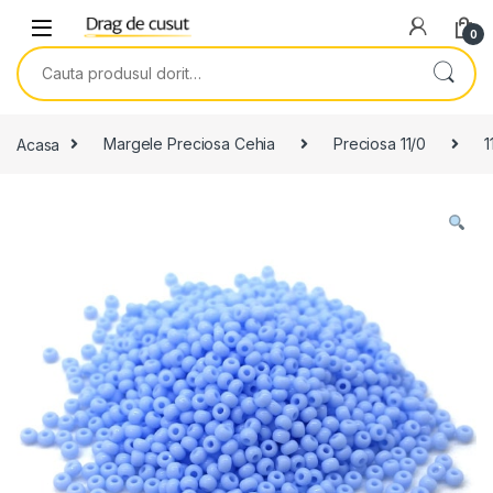
Skip to navigation
Skip to content
0
Search for:
Acasa
Margele Preciosa Cehia
Preciosa 11/0
1