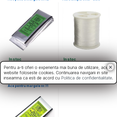
In stoc
In stoc
7,00
lei
3,50
lei
Pentru a-ti oferi o experienta mai buna de utilizare, acest
website foloseste cookies. Continuarea navigarii in site
inseamna ca esti de acord cu
Politica de confidentialitate
.
Ace
Ace pentru margele nr.11