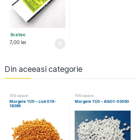
In stoc
7,00
lei
Din aceeasi categorie
11/0 opace
11/0 opace
Margele 11/0 – cod G19-
Margele 11/0 – Alb01-03050
18389