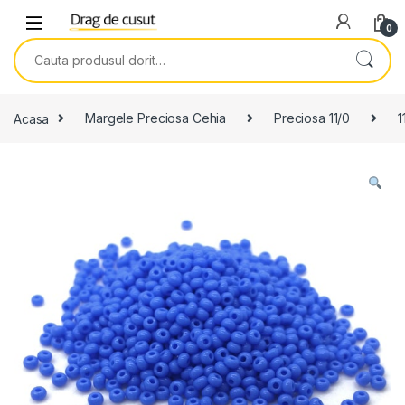
Skip to navigation
Skip to content
0
Search for:
Acasa
Margele Preciosa Cehia
Preciosa 11/0
1