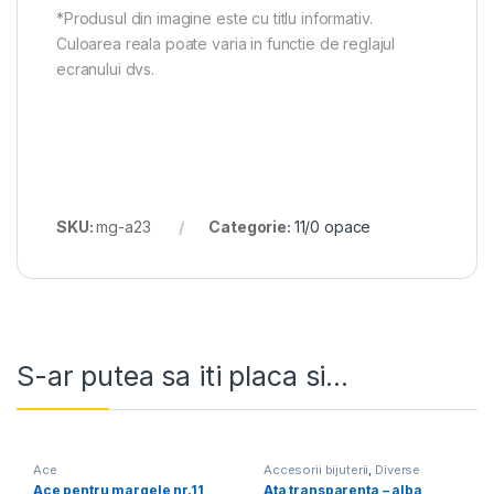
*Produsul din imagine este cu titlu informativ.
Culoarea reala poate varia in functie de reglajul
ecranului dvs.
SKU:
mg-a23
Categorie:
11/0 opace
S-ar putea sa iti placa si...
Ace
Accesorii bijuterii
,
Diverse
Ace pentru margele nr.11
Ata transparenta – alba