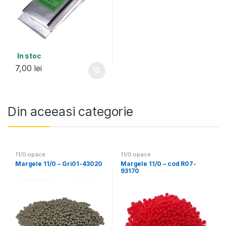
In stoc
7,00
lei
Din aceeasi categorie
11/0 opace
11/0 opace
Margele 11/0 – Gri01-43020
Margele 11/0 – cod R07-
93170