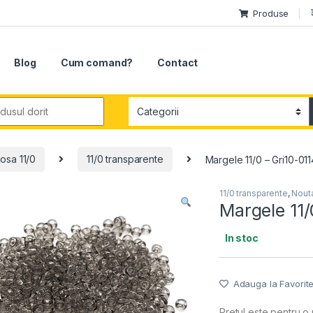
Produse
Blog
Cum comand?
Contact
r:
osa 11/0
11/0 transparente
Margele 11/0 – Gri10-011
11/0 transparente
,
Nouta
Margele 11/
In stoc
Adauga la Favorit
Pretul este pentru o