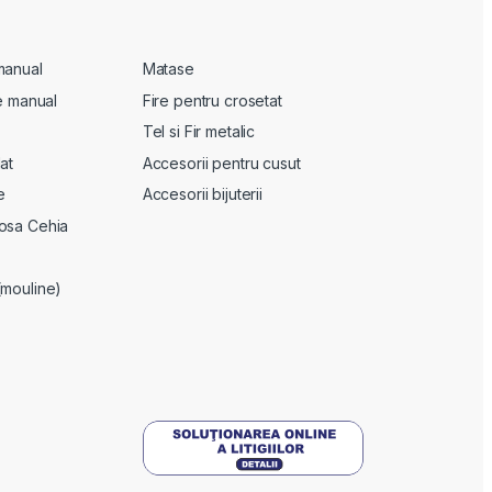
manual
Matase
te manual
Fire pentru crosetat
Tel si Fir metalic
at
Accesorii pentru cusut
e
Accesorii bijuterii
osa Cehia
(mouline)