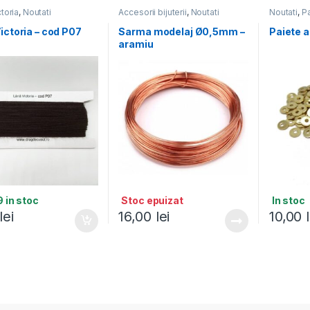
toria
,
Noutati
Accesorii bijuterii
,
Noutati
Noutati
,
Pa
ictoria – cod P07
Sarma modelaj Ø0,5mm –
Paiete a
aramiu
 in stoc
Stoc epuizat
In stoc
lei
16,00
lei
10,00