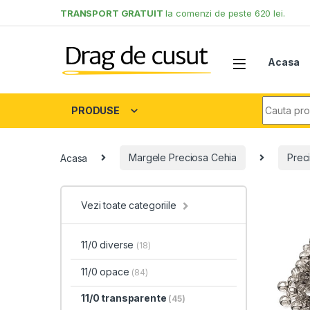
Skip to navigation
Skip to content
TRANSPORT GRATUIT
la comenzi de peste 620 lei.
Acasa
Search fo
PRODUSE
Acasa
Margele Preciosa Cehia
Preci
Vezi toate categoriile
11/0 diverse
(18)
11/0 opace
(84)
11/0 transparente
(45)