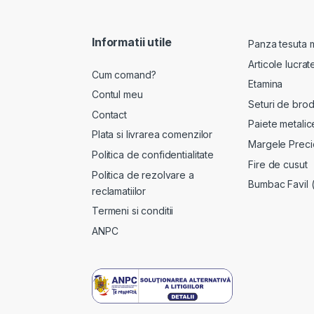
Informatii utile
Panza tesuta 
Articole lucra
Cum comand?
Etamina
Contul meu
Seturi de brod
Contact
Paiete metalic
Plata si livrarea comenzilor
Margele Preci
Politica de confidentialitate
Fire de cusut
Politica de rezolvare a
Bumbac Favil 
reclamatiilor
Termeni si conditii
ANPC