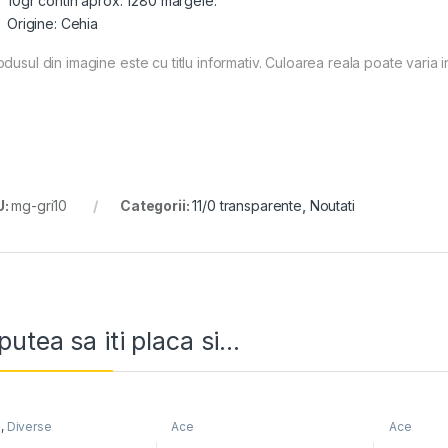
10gr contin aprox. 1280 margele.
Origine: Cehia
dusul din imagine este cu titlu informativ. Culoarea reala poate varia i
U:
mg-gri10
Categorii:
11/0 transparente
,
Noutati
putea sa iti placa si...
e
,
Diverse
Ace
Ace