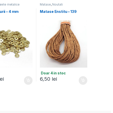
iete metalice
Matase
,
Noutati
urii – 4 mm
Matase Enstitu – 139
Doar 4 in stoc
lei
6,50
lei