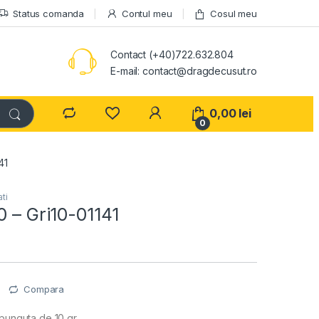
Status comanda
Contul meu
Cosul meu
Contact (+40)722.632.804
E-mail: contact@dragdecusut.ro
0,00
lei
0
41
ti
0 – Gri10-01141
e
Compara
 punguta de 10 gr.