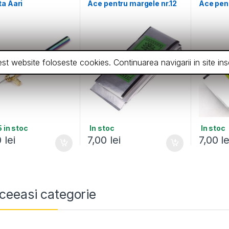
a Aari
Ace pentru margele nr.12
Ace pent
cest website foloseste cookies. Continuarea navigarii in site 
 in stoc
In stoc
In stoc
0
lei
7,00
lei
7,00
le
ceeasi categorie