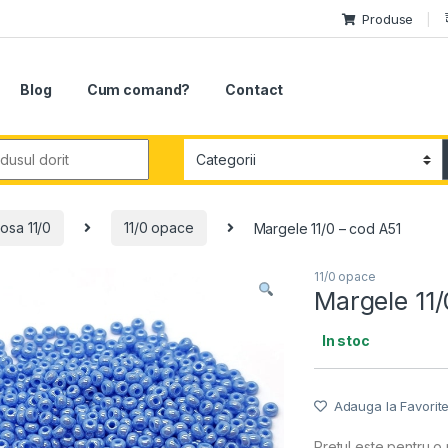
Produse
Blog
Cum comand?
Contact
r:
osa 11/0
11/0 opace
Margele 11/0 – cod A51
11/0 opace
Margele 11/
In stoc
Adauga la Favorit
Pretul este pentru o