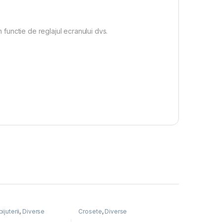
n functie de reglajul ecranului dvs.
ijuterii
,
Diverse
Crosete
,
Diverse