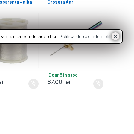
sparenta – alba
Croseta Aari
inseamna ca esti de acord cu
Politica de confidentialitate
.
Doar 5 in stoc
ei
67,00
lei