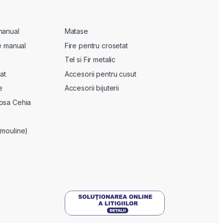
manual
Matase
te manual
Fire pentru crosetat
Tel si Fir metalic
at
Accesorii pentru cusut
e
Accesorii bijuterii
osa Cehia
(mouline)