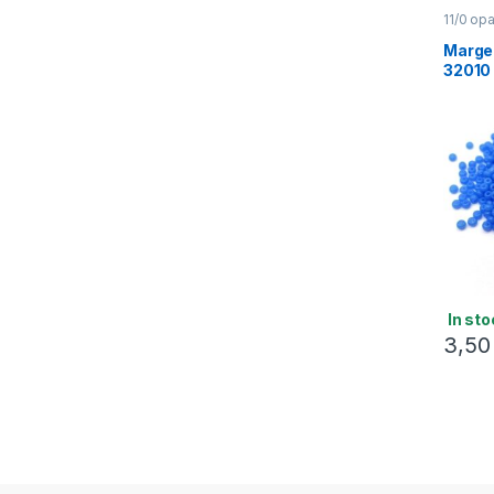
11/0 op
Margel
32010
In sto
3,5