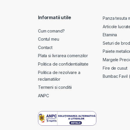
Informatii utile
Panza tesuta 
Articole lucra
Cum comand?
Etamina
Contul meu
Seturi de brod
Contact
Paiete metalic
Plata si livrarea comenzilor
Margele Preci
Politica de confidentialitate
Fire de cusut
Politica de rezolvare a
Bumbac Favil 
reclamatiilor
Termeni si conditii
ANPC