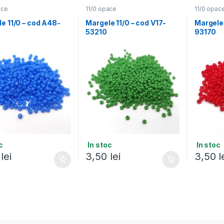
ace
11/0 opace
11/0 opac
e 11/0 – cod A48-
Margele 11/0 – cod V17-
Margele 
53210
93170
c
In stoc
In stoc
0
lei
3,50
lei
3,50
l