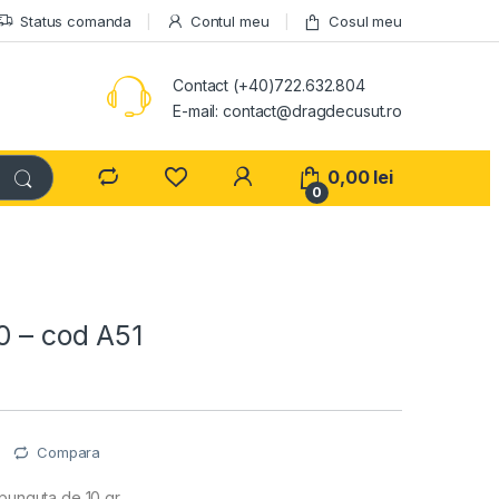
Status comanda
Contul meu
Cosul meu
Contact (+40)722.632.804
E-mail: contact@dragdecusut.ro
0,00
lei
0
0 – cod A51
e
Compara
 punguta de 10 gr.