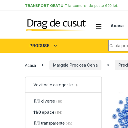
Skip to navigation
Skip to content
TRANSPORT GRATUIT
la comenzi de peste 620 lei.
Acasa
Search fo
PRODUSE
Acasa
Margele Preciosa Cehia
Preci
Vezi toate categoriile
11/0 diverse
(18)
11/0 opace
(84)
11/0 transparente
(45)