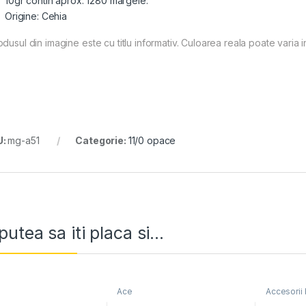
10gr contin aprox. 1280 margele.
Origine: Cehia
dusul din imagine este cu titlu informativ. Culoarea reala poate varia i
U:
mg-a51
Categorie:
11/0 opace
putea sa iti placa si...
Ace
Accesorii b