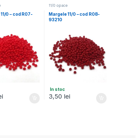
e
11/0 opace
11/0 – cod R07-
Margele 11/0 – cod R08-
93210
In stoc
ei
3,50
lei