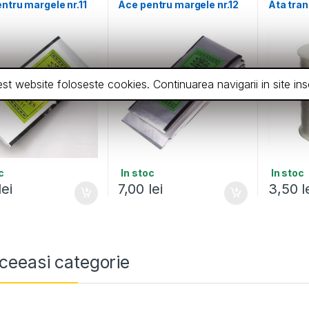
ntru margele nr.11
Ace pentru margele nr.12
Ata tran
cest website foloseste cookies. Continuarea navigarii in site 
c
In stoc
In stoc
lei
7,00
lei
3,50
l
ceeasi categorie