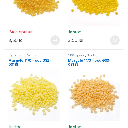
Stoc epuizat
In stoc
3,50
lei
3,50
lei
11/0 opace
,
Noutati
11/0 opace
,
Noutati
Margele 11/0 – cod G32-
Margele 11/0 – cod G33-
03181
03182
In stoc
In stoc