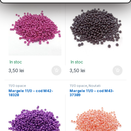
In stoc
In stoc
3,50
lei
3,50
lei
11/0 opace
11/0 opace
,
Noutati
Margele 11/0 – cod M42-
Margele 11/0 – cod M43-
18328
37389