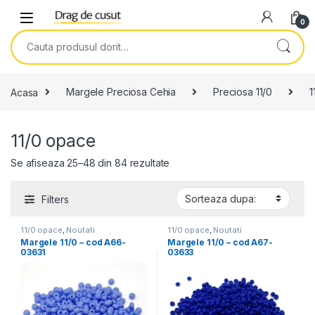
Skip to navigation
Skip to content
0
Search for:
Acasa
Margele Preciosa Cehia
Preciosa 11/0
1
11/0 opace
Se afiseaza 25–48 din 84 rezultate
Filters
11/0 opace
,
Noutati
11/0 opace
,
Noutati
Margele 11/0 – cod A66-
Margele 11/0 – cod A67-
03631
03633