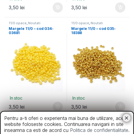
3,50
lei
3,50
lei
11/0 opace
,
Noutati
11/0 opace
,
Noutati
Margele 11/0 – cod G34-
Margele 11/0 – cod G35-
03681
18388
In stoc
In stoc
3,50
lei
3,50
lei
Pentru a-ti oferi o experienta mai buna de utilizare, acest
11/0 opace
11/0 opace
website foloseste cookies. Continuarea navigarii in site
Margele 11/0 – cod M32-
Margele 11/0 – cod M41-
inseamna ca esti de acord cu
Politica de confidentialitate
.
18377
28040