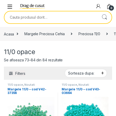
Skip to navigation
Skip to content
0
Search for:
Acasa
Margele Preciosa Cehia
Preciosa 11/0
1
11/0 opace
Se afiseaza 73–84 din 84 rezultate
Filters
11/0 opace
,
Noutati
11/0 opace
,
Noutati
Margele 11/0 – cod V42-
Margele 11/0 – cod V43-
37356
03664