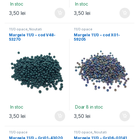
In stoc
In stoc
3,50
lei
3,50
lei
11/0 opace
,
Noutati
11/0 opace
Margele 11/0 – cod V48-
Margele 11/0 – cod X01-
53270
59205
In stoc
Doar 8 in stoc
3,50
lei
3,50
lei
11/0 opace
11/0 opace
,
Noutati
Margele 11/0 – Gri01-43020
Margele 11/0 – Gri06-03141