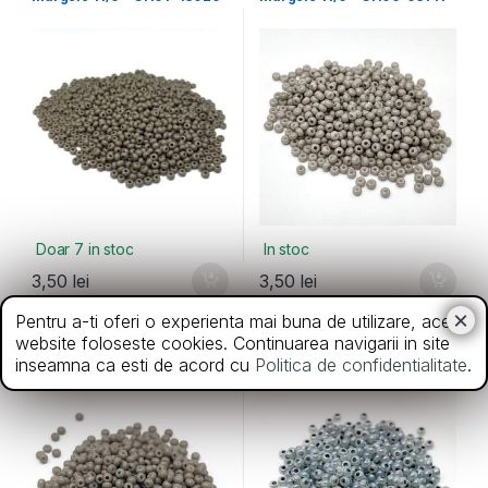
Doar 7 in stoc
In stoc
3,50
lei
3,50
lei
Pentru a-ti oferi o experienta mai buna de utilizare, acest
11/0 opace
,
Noutati
11/0 opace
,
Noutati
website foloseste cookies. Continuarea navigarii in site
Margele 11/0 – Gri07-03641
Margele 11/0 – Gri08-37342
inseamna ca esti de acord cu
Politica de confidentialitate
.