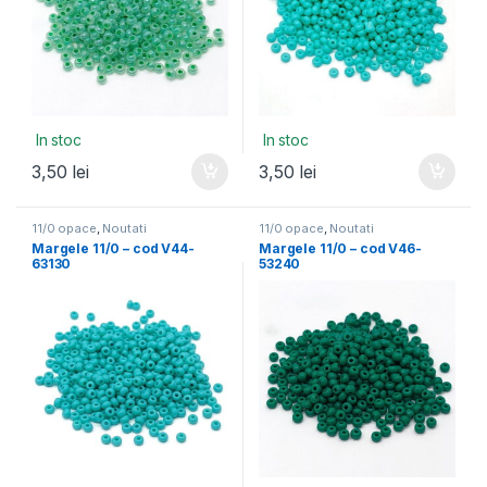
In stoc
In stoc
3,50
lei
3,50
lei
11/0 opace
,
Noutati
11/0 opace
,
Noutati
Margele 11/0 – cod V44-
Margele 11/0 – cod V46-
63130
53240