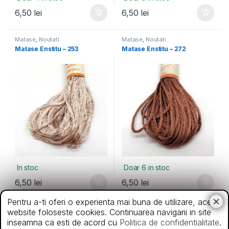
6,50
lei
6,50
lei
Matase
,
Noutati
Matase
,
Noutati
Matase Enstitu – 253
Matase Enstitu – 272
In stoc
Doar 6 in stoc
6,50
lei
6,50
lei
Pentru a-ti oferi o experienta mai buna de utilizare, acest
Matase
,
Noutati
Matase
,
Noutati
website foloseste cookies. Continuarea navigarii in site
Matase Enstitu – 360
Matase Enstitu – 513
inseamna ca esti de acord cu
Politica de confidentialitate
.