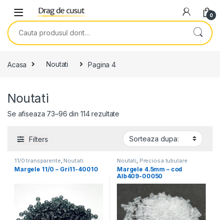
Skip to navigation
Skip to content
0
Search for:
Acasa
Noutati
Pagina 4
Noutati
Se afiseaza 73–96 din 114 rezultate
Filters
11/0 transparente
,
Noutati
Noutati
,
Preciosa tubulare
4.5mm
Margele 11/0 – Gri11-40010
Margele 4.5mm – cod
Alb409-00050