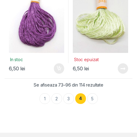
In stoc
Stoc epuizat
6,50
lei
6,50
lei
Se afiseaza 73–96 din 114 rezultate
4
1
2
3
5