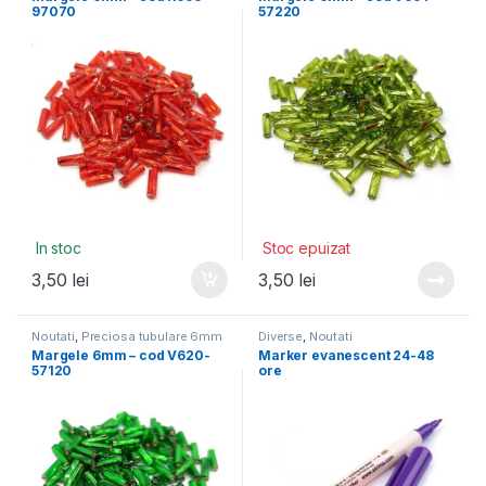
97070
57220
In stoc
Stoc epuizat
3,50
lei
3,50
lei
Noutati
,
Preciosa tubulare 6mm
Diverse
,
Noutati
Margele 6mm – cod V620-
Marker evanescent 24-48
57120
ore