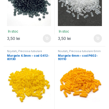
In stoc
In stoc
3,50
lei
3,50
lei
Noutati
,
Preciosa tubulare
Noutati
,
Preciosa tubulare 6mm
4.5mm
Margele 4.5mm – cod G412-
Margele 6mm – cod P602-
83130
93110